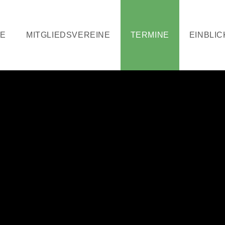
TE
MITGLIEDSVEREINE
TERMINE
EINBLIC
Ausschusssitzung