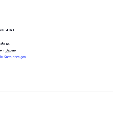
NGSORT
raße 66
gen
,
Baden-
le Karte anzeigen