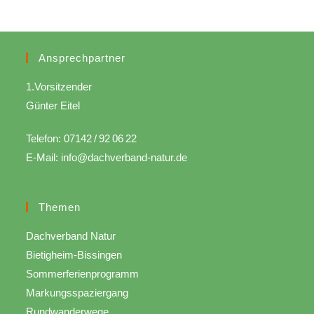
clo
the
sea
pan
Ansprechpartner
1.Vorsitzender
Günter Eitel
Telefon: 07142 / 92 06 22
E-Mail: info@dachverband-natur.de
Themen
Dachverband Natur
Bietigheim-Bissingen
Sommerferienprogramm
Markungsspaziergang
Rundwanderwege