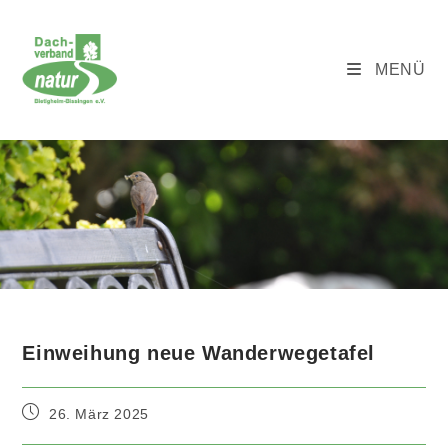
Zum
Inhalt
springen
MENÜ
Blog
Einweihung neue Wanderwegetafel
Beitrag
26. März 2025
veröffentlicht: