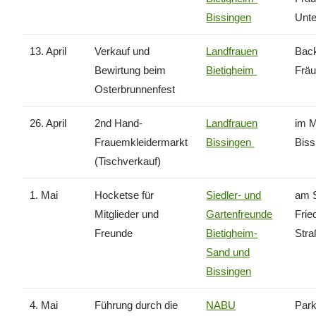
Bissingen
Unte
13. April
Verkauf und
Landfrauen
Back
Bewirtung beim
Bietigheim
Fräu
Osterbrunnenfest
26. April
2nd Hand-
Landfrauen
im 
Frauemkleidermarkt
Bissingen
Biss
(Tischverkauf)
1. Mai
Hocketse für
Siedler- und
am S
Mitglieder und
Gartenfreunde
Frie
Freunde
Bietigheim-
Stra
Sand und
Bissingen
4. Mai
Führung durch die
NABU
Park