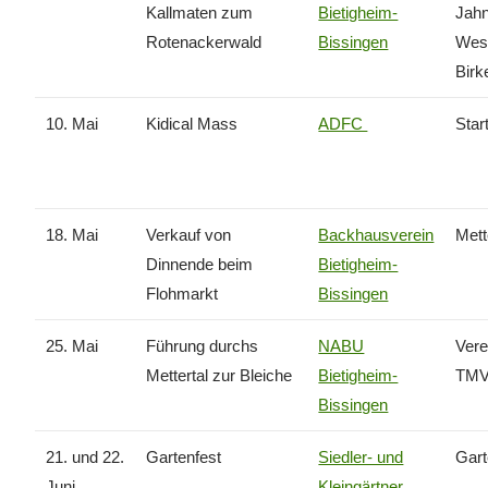
Kallmaten zum
Bietigheim-
Jahn
Rotenackerwald
Bissingen
West
Bir
10. Mai
Kidical Mass
ADFC
Star
18. Mai
Verkauf von
Backhausverein
Met
Dinnende beim
Bietigheim-
Flohmarkt
Bissingen
25. Mai
Führung durchs
NABU
Vere
Mettertal zur Bleiche
Bietigheim-
TMV 
Bissingen
21. und 22.
Gartenfest
Siedler- und
Gar
Juni
Kleingärtner