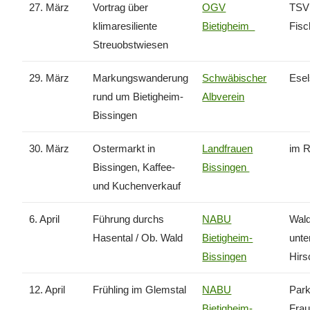
27. März
Vortrag über
OGV
TSV 
klimaresiliente
Bietigheim
Fisc
Streuobstwiesen
29. März
Markungswanderung
Schwäbischer
Esel
rund um Bietigheim-
Albverein
Bissingen
30. März
Ostermarkt in
Landfrauen
im R
Bissingen, Kaffee-
Bissingen
und Kuchenverkauf
6. April
Führung durchs
NABU
Wald
Hasental / Ob. Wald
Bietigheim-
unte
Bissingen
Hir
12. April
Frühling im Glemstal
NABU
Park
Bietigheim-
Frau