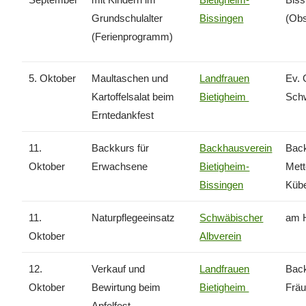
Grundschulalter
Bissingen
(Obs
(Ferienprogramm)
5. Oktober
Maultaschen und
Landfrauen
Ev.
Kartoffelsalat beim
Bietigheim
Sch
Erntedankfest
11.
Backkurs für
Backhausverein
Back
Oktober
Erwachsene
Bietigheim-
Met
Bissingen
Kübe
11.
Naturpflegeeinsatz
Schwäbischer
am 
Oktober
Albverein
12.
Verkauf und
Landfrauen
Back
Oktober
Bewirtung beim
Bietigheim
Fräu
Apfelfest