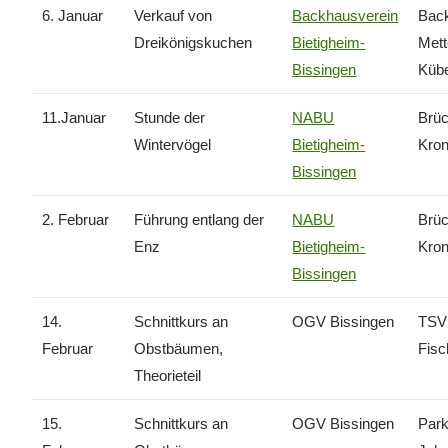
6. Januar
Verkauf von
Backhausverein
Back
Dreikönigskuchen
Bietigheim-
Met
Bissingen
Kübe
11.Januar
Stunde der
NABU
Brü
Wintervögel
Bietigheim-
Kro
Bissingen
2. Februar
Führung entlang der
NABU
Brü
Enz
Bietigheim-
Kro
Bissingen
14.
Schnittkurs an
OGV Bissingen
TSV 
Februar
Obstbäumen,
Fisc
Theorieteil
15.
Schnittkurs an
OGV Bissingen
Park