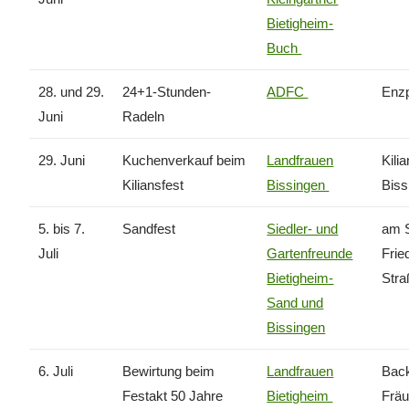
Bietigheim-
Buch
28. und 29.
24+1-Stunden-
ADFC
Enzp
Juni
Radeln
29. Juni
Kuchenverkauf beim
Landfrauen
Kili
Kiliansfest
Bissingen
Biss
5. bis 7.
Sandfest
Siedler- und
am S
Juli
Gartenfreunde
Frie
Bietigheim-
Stra
Sand und
Bissingen
6. Juli
Bewirtung beim
Landfrauen
Back
Festakt 50 Jahre
Bietigheim
Fräu