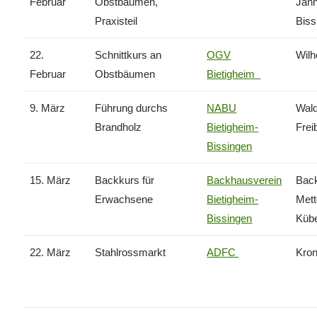
Februar
Obstbäumen,
Jahn
Praxisteil
Biss
22.
Schnittkurs an
OGV
Wilh
Februar
Obstbäumen
Bietigheim
9. März
Führung durchs
NABU
Wald
Brandholz
Bietigheim-
Frei
Bissingen
15. März
Backkurs für
Backhausverein
Back
Erwachsene
Bietigheim-
Met
Bissingen
Kübe
22. März
Stahlrossmarkt
ADFC
Kron