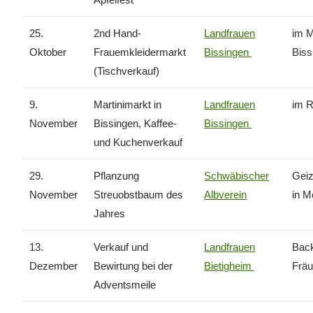
25.
2nd Hand-
Landfrauen
im 
Oktober
Frauemkleidermarkt
Bissingen
Biss
(Tischverkauf)
9.
Martinimarkt in
Landfrauen
im R
November
Bissingen, Kaffee-
Bissingen
und Kuchenverkauf
29.
Pflanzung
Schwäbischer
Geiz
November
Streuobstbaum des
Albverein
in M
Jahres
13.
Verkauf und
Landfrauen
Back
Dezember
Bewirtung bei der
Bietigheim
Fräu
Adventsmeile