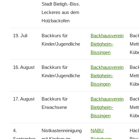
Stadt Bietigh.-Biss.
Leckeres aus dem
Holzbackofen
19. Juli
Backkurs für
Backhausverein
Back
Kinder/Jugendliche
Bietigheim-
Met
Bissingen
Kübe
16. August
Backkurs für
Backhausverein
Back
Kinder/Jugendliche
Bietigheim-
Met
Bissingen
Kübe
17. August
Backkurs für
Backhausverein
Back
Erwachsene
Bietigheim-
Met
Bissingen
Küb
4.
Nistkastenreinigung
NABU
Häck
September
mit Kindern im
Bietigheim-
Biss