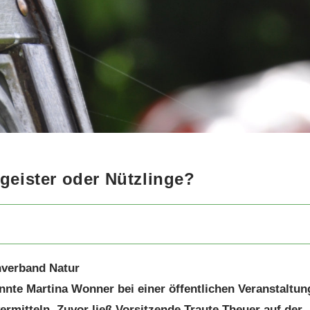
eister oder Nützlinge?
hverband Natur
te Martina Wonner bei einer öffentlichen Veranstaltun
rmitteln. Zuvor ließ Vorsitzende Traute Theuer auf der