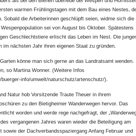
ders als bei den Bienen überlebe bei Wespen und Hornisse
 ersten warmen Frühlingstagen mit dem Bau eines Nestes, d
. Sobald die Arbeiterinnen geschlüpft seien, widme sich die
r Wespenpopulation sei von August bis Oktober. Spätestens
en Geschlechtstiere erlischt das Leben im Nest. Die junge
m im nächsten Jahr ihren eigenen Staat zu gründen.
Garten könne man sich gerne an das Landratsamt wenden.
, so Martina Wonner. (Weitere Infos
/buerger-info/umwelt/naturschutz/artenschutz/).
 Natur hob Vorsitzende Traute Theuer in ihrem
Broschüren zu den Bietigheimer Wanderwegen hervor. Das
fentlicht worden und werde rege nachgefragt, der „Wanderwe
e des vergangenen Jahres waren wieder die Beteiligung am
st sowie der Dachverbandsspaziergang Anfang Februar und